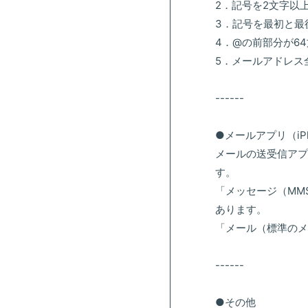
2．記号を2文字以
3．記号を最初と最
4．@の前部分が6
5．メールアドレス
------
●メールアプリ（iP
メールの送受信アプ
す。
「メッセージ（MM
あります。
「メール（標準のメ
------
●その他