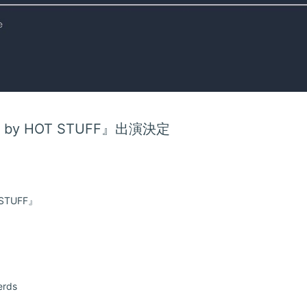
.10 by HOT STUFF』出演決定
T STUFF』
rds