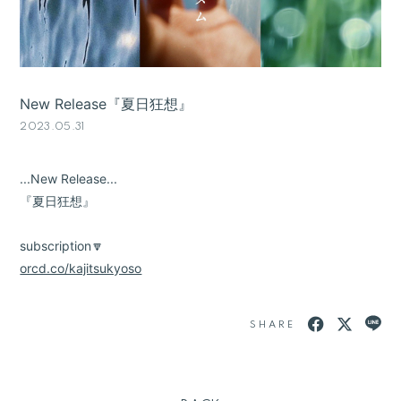
New Release『夏日狂想』
2023.05.31
...New Release...
『夏日狂想』
subscription🔽
orcd.co/kajitsukyoso
SHARE