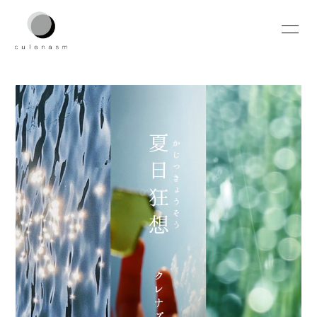
HOME
INFORMATION
SCHEDULE
PROFILE
VIDEO
DISCOGRAPHY
CONTACT
無料会員登録
ログイン