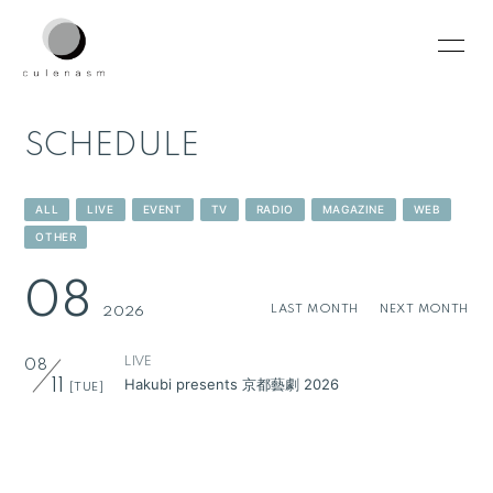
HOME
INFORMATION
SCHEDULE
SCHEDULE
PROFILE
VIDEO
DISCOGRAPHY
ALL
LIVE
EVENT
TV
RADIO
MAGAZINE
WEB
OTHER
CONTACT
08
LAST MONTH
NEXT MONTH
2026
LIVE
08
Hakubi presents 京都藝劇 2026
11
[TUE]
無料会員登録
ログイン