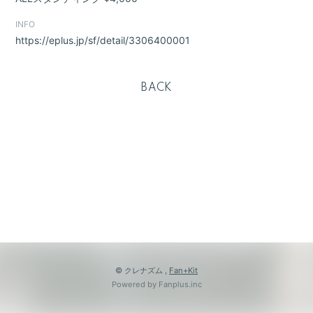
INFO
https://eplus.jp/sf/detail/3306400001
BACK
© クレナズム ,
Fan+Kit
Powered by Fanplus.inc