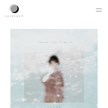
HOME
INFORMATION
SCHEDULE
PROFILE
VIDEO
DISCOGRAPHY
CONTACT
無料会員登録
ログイン