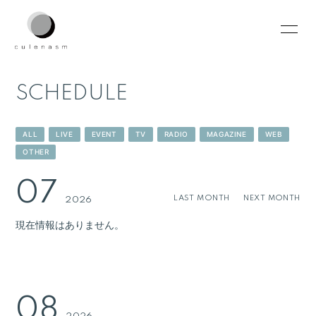
HOME
INFORMATION
SCHEDULE
SCHEDULE
PROFILE
VIDEO
DISCOGRAPHY
ALL
LIVE
EVENT
TV
RADIO
MAGAZINE
WEB
OTHER
CONTACT
07
LAST MONTH
NEXT MONTH
2026
現在情報はありません。
無料会員登録
ログイン
08