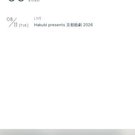
2026
LIVE
08
Hakubi presents 京都藝劇 2026
11
[TUE]